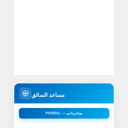
مساعد السائق
PURRAL — بونتاريناس