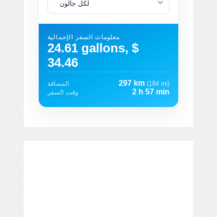
لكل جالون
معلومات السفر الإجمالية
24.61 gallons, $
34.46
297 km
(184 mi)
المسافة
2 h 57 min
وقت السفر