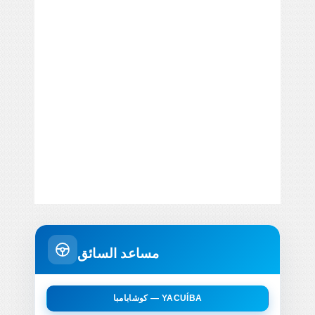
مساعد السائق
كوشابامبا — YACUÍBA