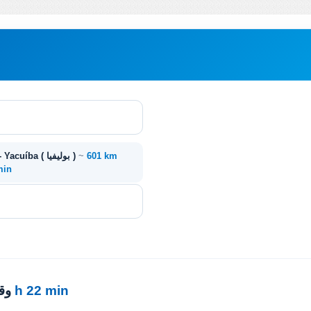
601 km
~
مونتيرو ( بوليفيا ) - Yacuíba ( بوليفيا )
 min
8 h 22 min
· 