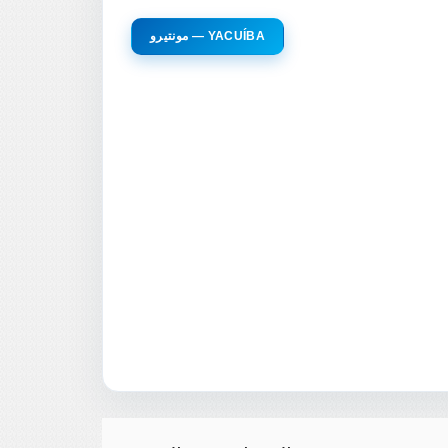
مونتيرو — YACUÍBA