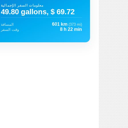
معلومات السفر الإجمالية
49.80 gallons, $ 69.72
601 km
(373 mi)
المسافة
8 h 22 min
وقت السفر