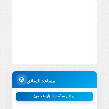
مساعد السائق
أرمافير — آشتاراك (آراغاتسوتن)