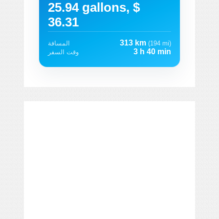
25.94 gallons, $
36.31
313 km
(194 mi)
المسافة
3 h 40 min
وقت السفر