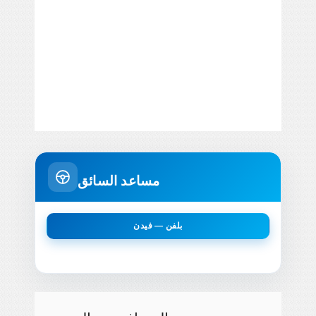
مساعد السائق
بلفن — فيدن