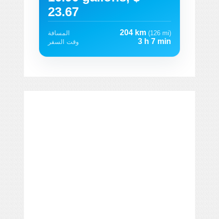
23.67
204 km
(126 mi)
المسافة
3 h 7 min
وقت السفر