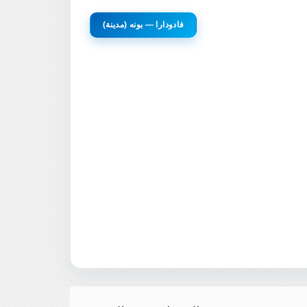
فادودارا — بونه (مدينة)