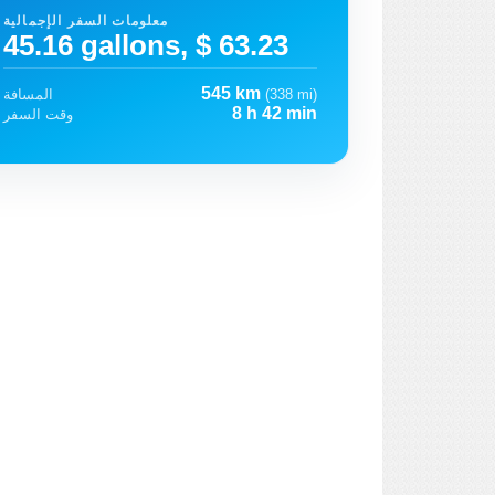
معلومات السفر الإجمالية
45.16 gallons, $ 63.23
545 km
(338 mi)
المسافة
8 h 42 min
وقت السفر