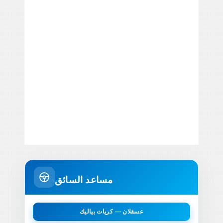
مساعد السائق
عسقلان — کریات بیالیك