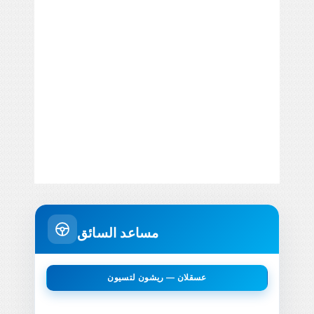
مساعد السائق
عسقلان — ريشون لتسيون