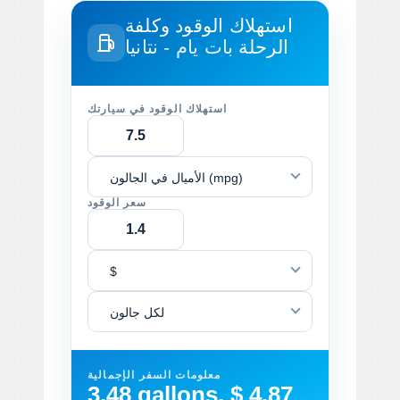
استهلاك الوقود وكلفة
الرحلة
بات يام - نتانيا
استهلاك الوقود في سيارتك
الأميال في الجالون (mpg)
سعر الوقود
$
لكل جالون
معلومات السفر الإجمالية
3.48 gallons, $ 4.87