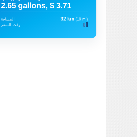
2.65 gallons, $ 3.71
32 km
(19 mi)
المسافة
وقت السفر