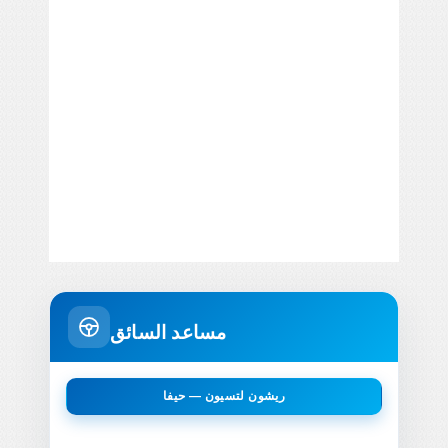
مساعد السائق
ريشون لتسيون — حيفا