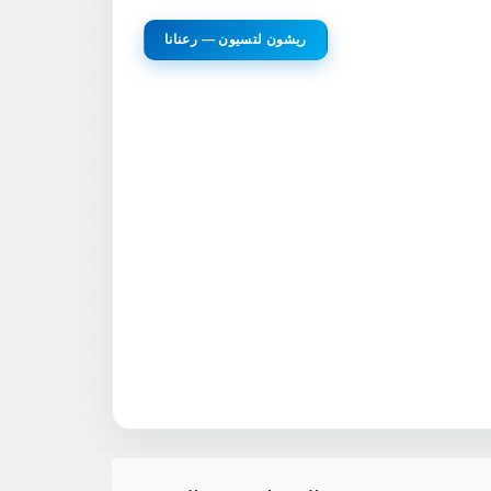
ريشون لتسيون — رعنانا