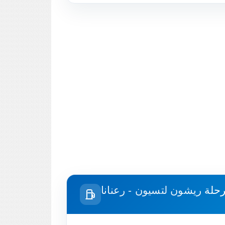
رحلة
ريشون لتسيون - رعنانا