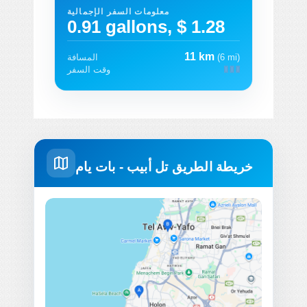
معلومات السفر الإجمالية
0.91 gallons, $ 1.28
11 km
(6 mi)
المسافة
وقت السفر
خريطة الطريق تل أبيب - بات يام