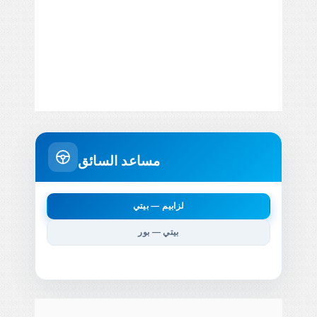
مساعد السائق
لزابيم — بيتي
بيتي — بور