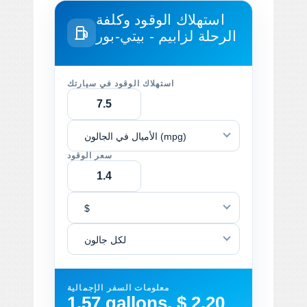
استهلاك الوقود وكلفة
الرحلة
لزابيم - بيتي-بور
استهلاك الوقود في سيارتك
الأميال في الجالون (mpg)
سعر الوقود
$
لكل جالون
معلومات السفر الإجمالية
1.57 gallons, $ 2.20