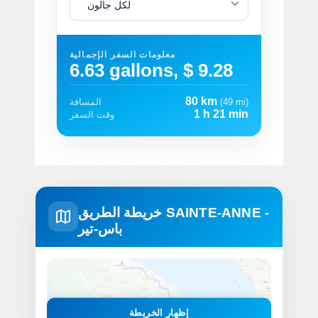
لكل جالون
معلومات السفر الإجمالية
6.63 gallons, $ 9.28
80 km
(49 mi)
المسافة
1 h 21 min
وقت السفر
خريطة الطريق SAINTE-ANNE -
باس-تير
إظهار الخريطة