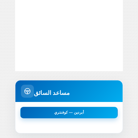
مساعد السائق
أبردين — كوفنتري