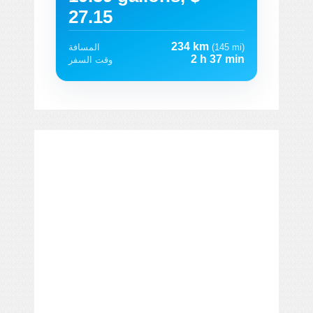
27.15
234 km
(145 mi)
المسافة
2 h 37 min
وقت السفر