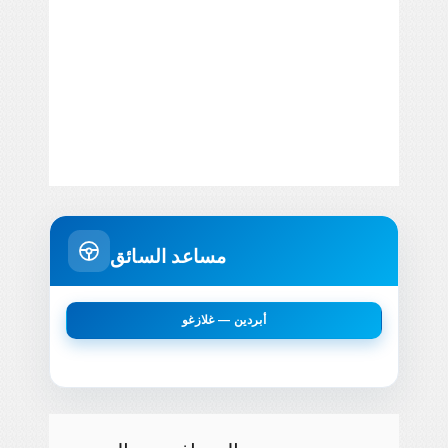
مساعد السائق
أبردين — غلازغو