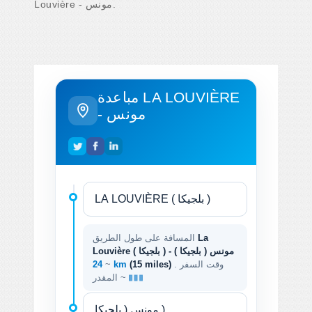
Louvière - مونس.
مباعدة LA LOUVIÈRE
- مونس
La
المسافة على طول الطريق
Louvière ( بلجيكا ) - مونس ( بلجيكا )
. وقت السفر
(15 miles)
24 km
~
المقدر ~