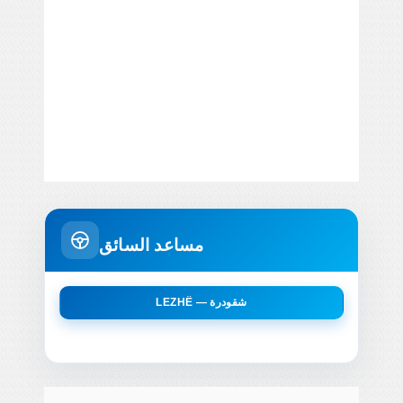
مساعد السائق
LEZHË — شقودرة