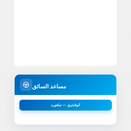
مساعد السائق
كوفنتري — تيلفورد