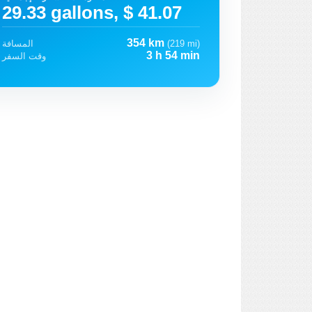
29.33 gallons, $ 41.07
354 km
(219 mi)
المسافة
3 h 54 min
وقت السفر