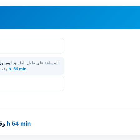
المسافة على طول الطريق
ليفربول
3 h. 54 min
. وق
3 h 54 min
· 