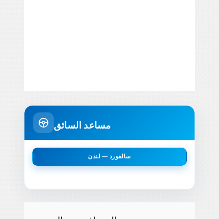
مساعد السائق
سالفورد — لندن