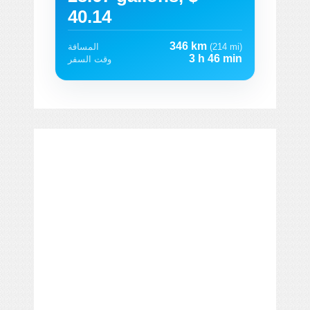
40.14
346 km
(214 mi)
المسافة
3 h 46 min
وقت السفر