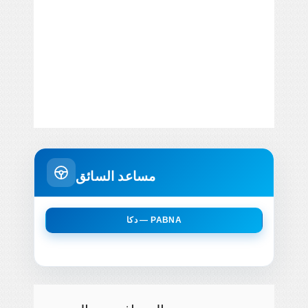
مساعد السائق
دكا — PABNA