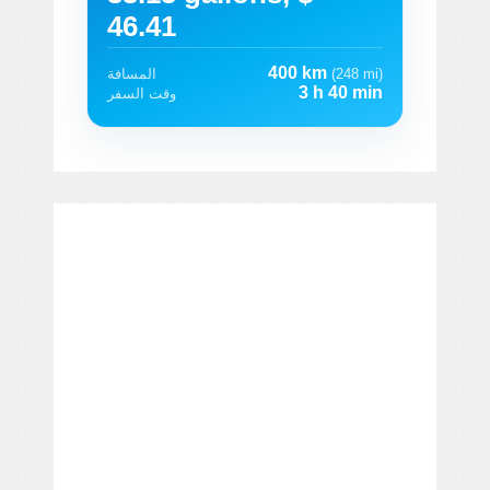
46.41
400 km
(248 mi)
المسافة
3 h 40 min
وقت السفر