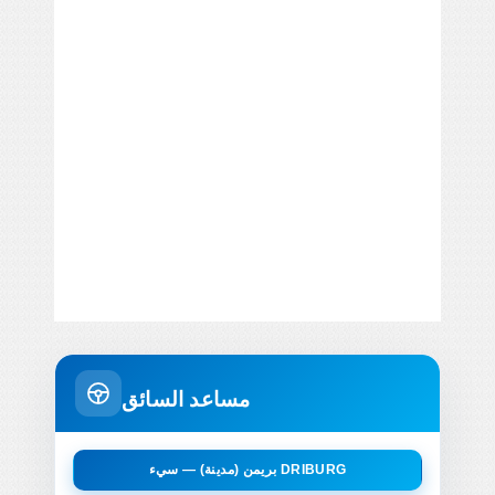
مساعد السائق
بريمن (مدينة) — سيء DRIBURG