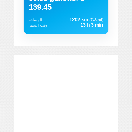
139.45
1202 km
(746 mi)
المسافة
13 h 3 min
وقت السفر