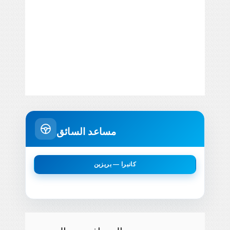
مساعد السائق
كانبرا — بريزبن