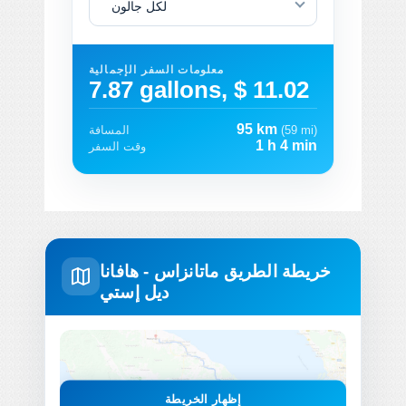
لكل جالون
معلومات السفر الإجمالية
7.87 gallons, $ 11.02
95 km
(59 mi)
المسافة
1 h 4 min
وقت السفر
خريطة الطريق ماتانزاس - هافانا
ديل إستي
إظهار الخريطة