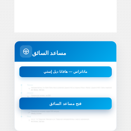
مساعد السائق
ماتانزاس — هافانا ديل إستي
فتح مساعد السائق