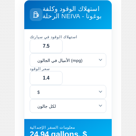
استهلاك الوقود وكلفة
NEIVA - بوغوتا
الرحلة
استهلاك الوقود في سيارتك
الأميال في الجالون (mpg)
سعر الوقود
$
لكل جالون
معلومات السفر الإجمالية
24.94 gallons, $