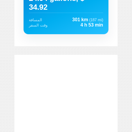
34.92
301 km
(187 mi)
المسافة
4 h 53 min
وقت السفر