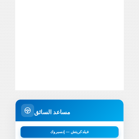
مساعد السائق
فيلدكريتش — إنسبروك