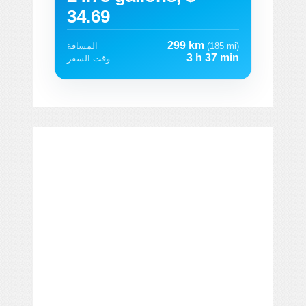
34.69
299 km
(185 mi)
المسافة
3 h 37 min
وقت السفر