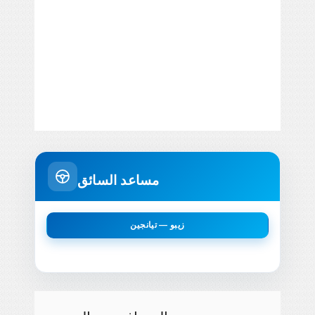
مساعد السائق
زيبو — تيانجين