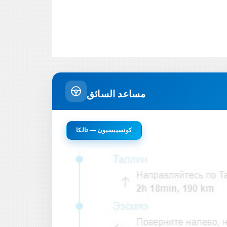
مساعد السائق
كونسيبسيون — تالكا