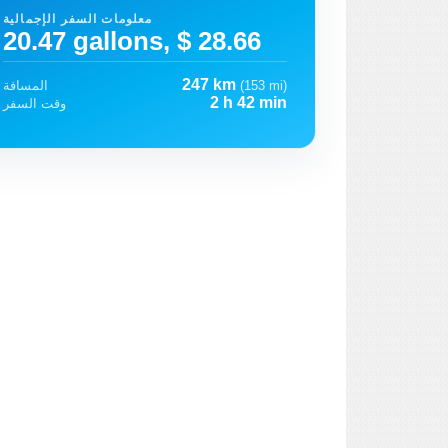
معلومات السفر الإجمالية
20.47 gallons, $ 28.66
247 km
(153 mi)
المسافة
2 h 42 min
وقت السفر