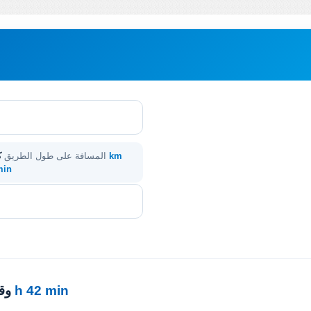
247 km
المسافة على طول الطريق
ك
 min
2 h 42 min
· 