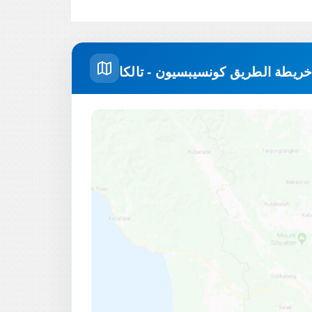
ريطة الطريق كونسيبسيون - تالكا