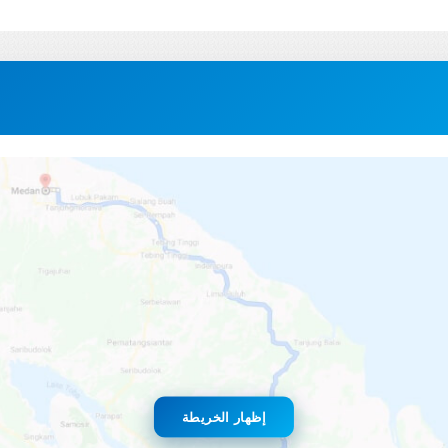
خ
إظهار الخريطة