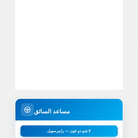
مساعد السائق
لا شو دو فون — رابيرسويل