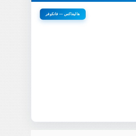
هاليفاكس — فانكوفر