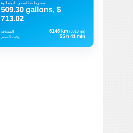
معلومات السفر الإجمالية
509.30 gallons, $
713.02
6146 km
(3818 mi)
المسافة
55 h 41 min
وقت السفر