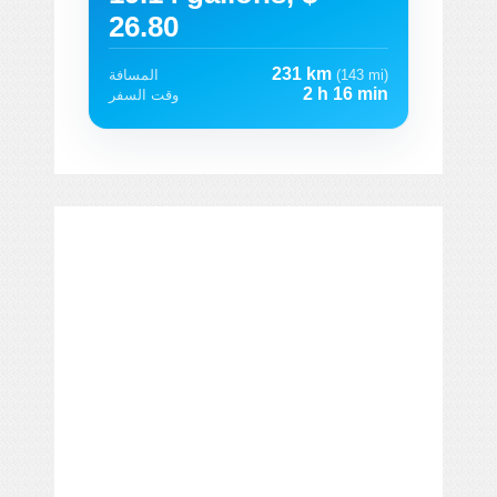
26.80
231 km
(143 mi)
المسافة
2 h 16 min
وقت السفر