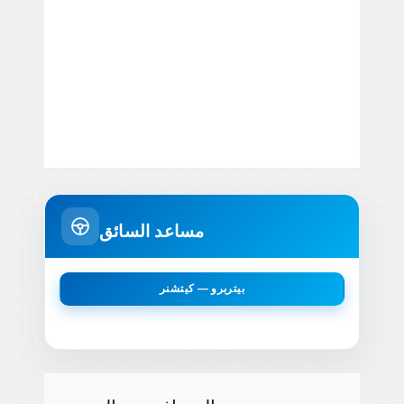
مساعد السائق
بيتربرو — كيتشنر