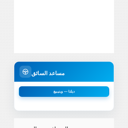
مساعد السائق
ديلتا — وينيبيغ