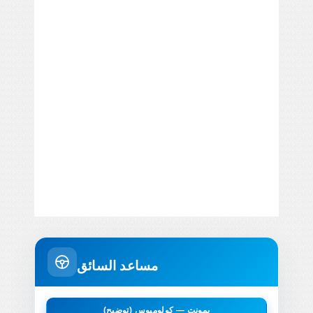
مساعد السائق
يمونت — كولومبوس (توضيح)