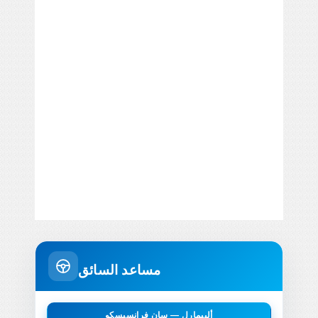
مساعد السائق
ألبيمارل — سان فرانسيسكو