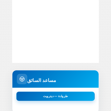
مساعد السائق
طروادة — ديترويت