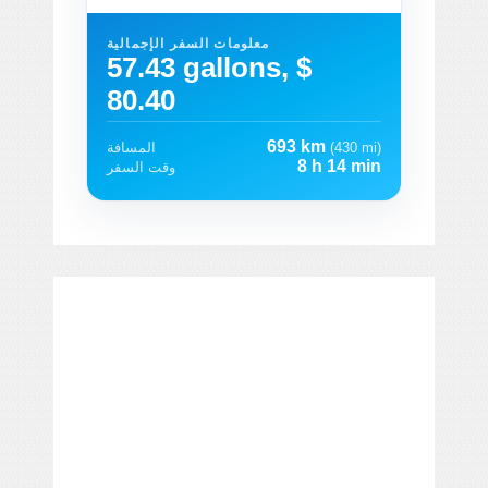
معلومات السفر الإجمالية
57.43 gallons, $
80.40
693 km
(430 mi)
المسافة
8 h 14 min
وقت السفر