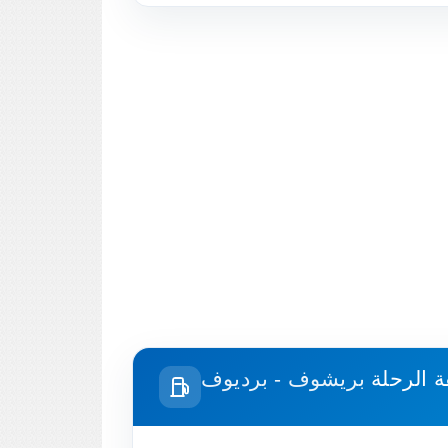
ة الرحلة
بريشوف - برديوف