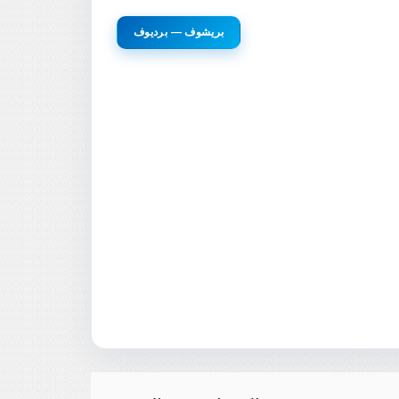
بريشوف — برديوف