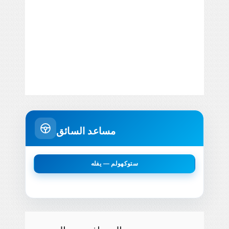
مساعد السائق
ستوكهولم — يفله