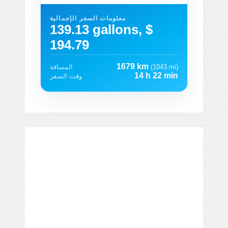
معلومات السفر الإجمالية
139.13 gallons, $
194.79
1679 km
(1043 mi)
المسافة
14 h 22 min
وقت السفر