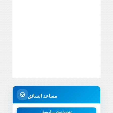
مساعد السائق
تشيليابنسك — أومسك