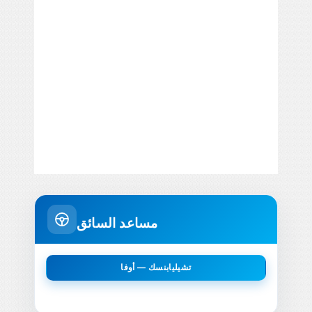
مساعد السائق
تشيليابنسك — أوفا