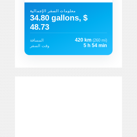
معلومات السفر الإجمالية
34.80 gallons, $
48.73
420 km
(260 mi)
المسافة
5 h 54 min
وقت السفر