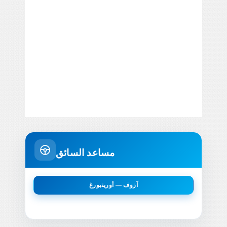
مساعد السائق
آزوف — أورينبورغ