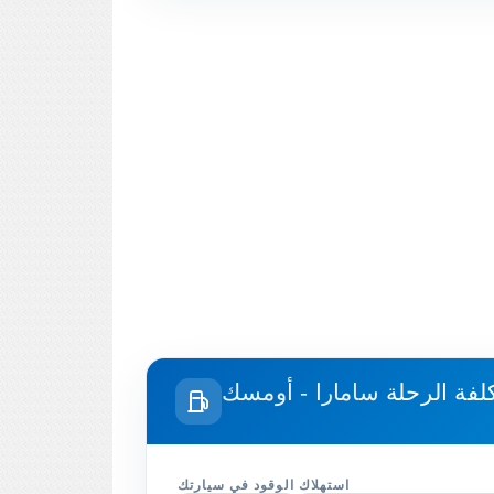
لفة الرحلة
سامارا - أومسك
استهلاك الوقود في سيارتك