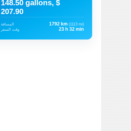
148.50 gallons, $
207.90
1792 km
(1113 mi)
المسافة
23 h 32 min
وقت السفر