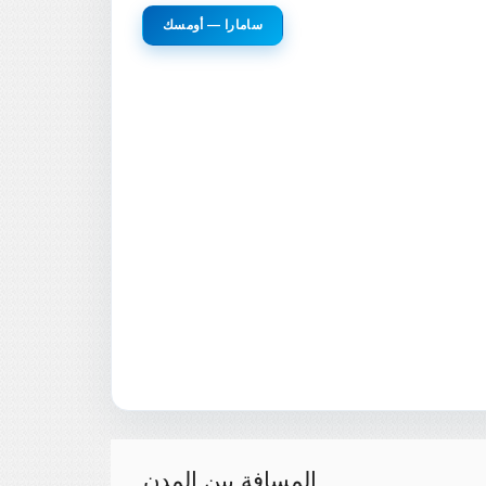
سامارا — أومسك
المسافة بين المدن