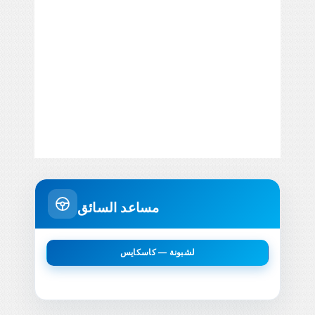
مساعد السائق
لشبونة — كاسكايس