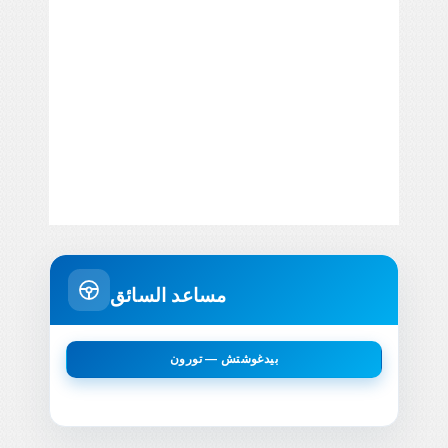
مساعد السائق
بيدغوشتش — تورون